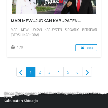
MARI MEWUJUDKAN KABUPATEN...
MARI MEWUJUDKAN KABUPATEN SIDOARJO BERSINAR
(BERSIH NARKOBA)
179
Baca
1
2
3
4
5
6
Dinas Penanaman Modal Dan Pelayanan Terpadu Satu
Pintu
Kabupaten Sidoarjo