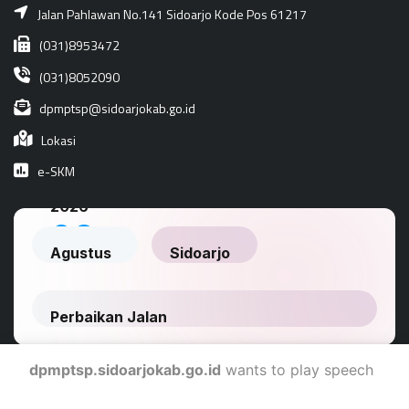
Jalan Pahlawan No.141 Sidoarjo Kode Pos 61217
(031)8953472
(031)8052090
dpmptsp@sidoarjokab.go.id
Lokasi
e-SKM
dpmptsp.sidoarjokab.go.id
wants to play speech