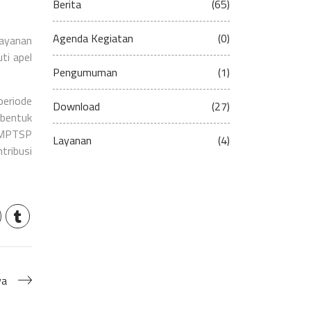
Berita
(65)
Agenda Kegiatan
(0)
layanan
ti apel
Pengumuman
(1)
periode
Download
(27)
 bentuk
DPMPTSP
Layanan
(4)
tribusi
ya