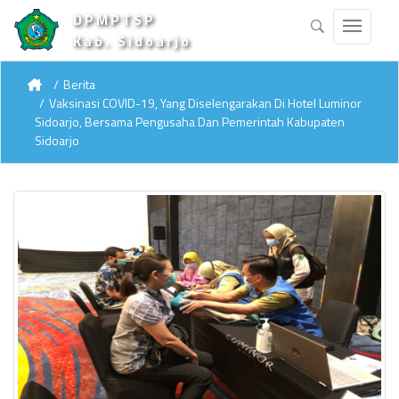
DPMPTSP
Kab. Sidoarjo
Berita
Vaksinasi COVID-19, Yang Diselengarakan Di Hotel Luminor
Sidoarjo, Bersama Pengusaha Dan Pemerintah Kabupaten
Sidoarjo