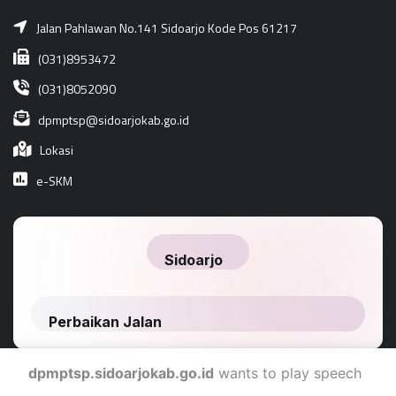
Jalan Pahlawan No.141 Sidoarjo Kode Pos 61217
(031)8953472
(031)8052090
dpmptsp@sidoarjokab.go.id
Lokasi
e-SKM
dpmptsp.sidoarjokab.go.id
wants to play speech