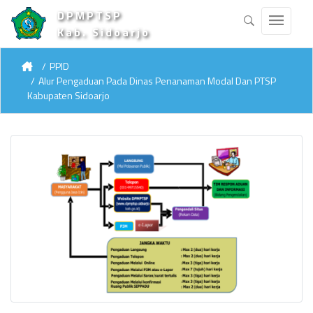
DPMPTSP
Kab. Sidoarjo
PPID
Alur Pengaduan Pada Dinas Penanaman Modal Dan PTSP
Kabupaten Sidoarjo