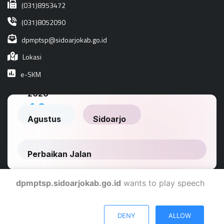
(031)8953472
(031)8052090
dpmptsp@sidoarjokab.go.id
Lokasi
e-SKM
dpmptsp.sidoarjokab.go.id
wants to play speech
Dinas Komunikasi Dan Informatika Kabupaten Sidoarjo
DENY
ALLOW
© 2024