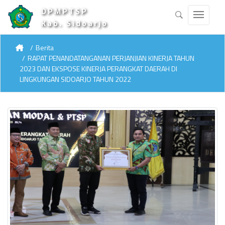
DPMPTSP
Kab. Sidoarjo
Berita
RAPAT PENANDATANGANAN PERJANJIAN KINERJA TAHUN
2023 DAN EKSPOSE KINERJA PERANGKAT DAERAH DI
LINGKUNGAN SIDOARJO TAHUN 2022