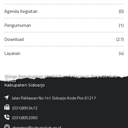
Agenda Kegiatan
(0)
Pengumuman
(1)
Download
(27)
Layanan
(4)
Dinas Penanaman Modal Dan Pelayanan Terpadu Satu
Pintu
Kabupaten Sidoarjo
Jalan Pahlawan No.141 Sidoarjo Kode Pos 61217
(031)8953472
(031)8052090
dpmptsp@sidoarjokab.go.id