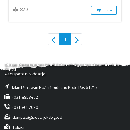
829
Baca
1
Dinas Penanaman Modal Dan Pelayanan Terpadu Satu
Pintu
Kabupaten Sidoarjo
Jalan Pahlawan No.141 Sidoarjo Kode Pos 61217
(031)8953472
(031)8052090
dpmptsp@sidoarjokab.go.id
Lokasi